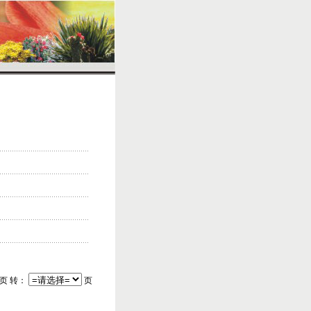
/页 转：
页