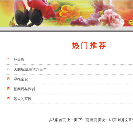
热 门 推 荐
补天裂
大鹏所城.深港六百年
寻根宝安
招商局与深圳
远去的家园
共5篇
首页
上一页 下一页
尾页
页次：1/1页 10篇文章