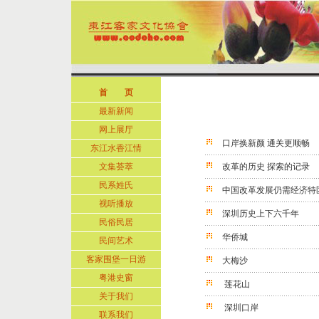
首 页
最新新闻
网上展厅
口岸换新颜 通关更顺畅
东江水香江情
文集荟萃
改革的历史 探索的记录
民系姓氏
中国改革发展仍需经济特
视听播放
深圳历史上下六千年
民俗民居
华侨城
民间艺术
客家围堡一日游
大梅沙
粤港史窗
莲花山
关于我们
深圳口岸
联系我们