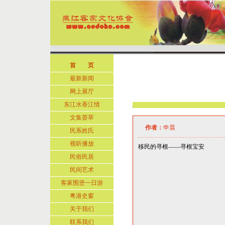
首 页
最新新闻
网上展厅
东江水香江情
文集荟萃
作者：
申晨
民系姓氏
视听播放
移民的寻根——寻根宝安
民俗民居
民间艺术
客家围堡一日游
粤港史窗
关于我们
联系我们