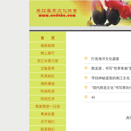
首 页
最新新闻
网上展厅
打造海洋文化盛宴
东江水香江情
文集荟萃
围龙屋，书写“世界客都”
民系姓氏
寻找神秘遗落的南江文化
视听播放
“现代商居文化”书写厚街
民俗民居
44
民间艺术
客家围堡一日游
粤港史窗
共
关于我们
联系我们