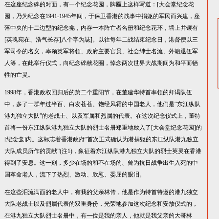
在这座纪念碑的对面，有一个纪念花园，牌匾上这样写道：[大会堂纪念花
园，乃为纪念在1941-1945年间，于保卫香港的战事中捐躯的军民而兴建，座
落中央的十二边型的纪念龛，内存一本阵亡者名册和纪念花环，墙上并镶有
[英魂宛在、浩气长存]八个字为誌]。以往每年二战结束纪念日，港督便以三
军司令的名义，率领英军将领、政府主要官员、社会绅士名流、外籍退伍军
人等，在此举行仪式，向纪念碑献花圈，悼念两次世界大战期间为和平而牺
牲的亡灵。
1998年，香港政权回归后的第二个重阳节，在董建华特首率领的拜谒队伍
中，多了一群年过半百、白发苍苍、饱经风霜的中国老人，他们是“东江纵队
港九独立大队”的老战士、以及军属和烈属的代表。在这次纪念仪式上，董特
首将一份东江纵队港九独立大队的烈士名册郑重地放入了[大会堂纪念花园]的
[纪念龛]内。这标志着香港政府“首次正式确认为港捐躯的东江纵队港九独立
大队成员所作的贡献”(注1)，象征着东江纵队港九独立大队的烈士英灵在香港
得到了安息。这一刻，多少在场的和不在场的、曾为抗日战争出生入死的中
国革命老人，流下了热烈、激动、欣慰、委屈的眼泪。
在这些泪流满面的老人中，有我的父亲林传，他是作为特首特邀的港九独立
大队老战士以及烈属代表的双重身份，光荣地参加这次纪念和安放仪式的，
在港九独立大队烈士名册中，有一位是我的亲人，他就是我父亲的大哥林