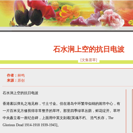
石水涧上空的抗日电波
[文集荟萃]
作者：
林鸣
来源：
原创
石水涧上空的抗日电波
香港素以弹丸之地见称，寸土寸金。但在港岛中环繁华似锦的闹市中心，有
一片百米见方修剪得非常整齐的草坪。那里四季绿草丛荫，鲜花绽开。草坪
中央矗立着一座纪念碑，上面用中英文刻着[英魂不朽、 浩气长存，The
Glorious Dead 1914-1918 1939-1945]。