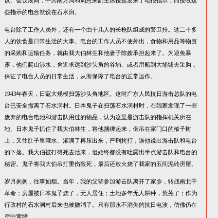
议。会议期间，中共南方局和周恩来副主席接连发来了电报指示，而接收这
些指示的电台就设在石水涧。
电台除了工作人员外，还有一个由十几人的长枪队组成的警卫排。这二十多
人的饮食是日常生活的大事。电台的工作人员不便外出，食物和用品等物资
的采购和运输任务，就由我大伯林生和他妻子陈嫂承担起来了。为避免暴
露，他们爬山涉水，舍近求远到沙头角的谷埔、或者用船到大埔墟去采购，
保证了电台人员的日常生活，从而保障了电台的正常运作。
1943年春天，日寇大规模扫荡沙头角地区。这时广东人民抗日游击总队的电
台已安全撤离了石水涧村。日本鬼子在扫荡石水涧村时，在我家发现了一些
废弃的电台电池和游击队用过的物品，认为这里是游击队的指挥机关所在
地。日本鬼子抓住了我大伯林生，将他捆绑起来，倒吊在家门口的柚子树
上，又往肚子里灌水、灌满了再压出来，严刑拷打，逼他说出游击队和电台
的下落。我大伯被打得死去活来，但始终都没有吐露出半点游击队和电台的
秘密。鬼子将我大伯吊打重伤致死，最后还放火烧了我家的五间泥砖房屋。
岁月匆匆，往事如烟。当年，我的父辈参加游击队离开了家乡，转战南北干
革命；房屋被日本鬼子烧了，无人居住；土地多年无人耕种，荒芜了；作为
行政村的石水涧村后来也被撤消了。只有那永不消失的抗日电波，仿佛仍在
空中萦绕......