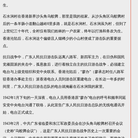
生。
石水涧村在香港新界沙头角乌蛟腾，那里是我的祖家。从沙头角区乌蛟腾村
后的一条羊肠小道翻山越岭8里多路，就是石水涧村。石水涧虽为村，但到了
上世纪三十年代，全村仅有我们姓林的一户农家，终年以打渔和务农为生。
香港沦陷后，石水涧这个偏僻且人烟稀少的小山村便成了游击队的重要据
点。
抗日战争中，广东人民抗日游击队远离八路军、新四军主力，在日伪和国民
党顽固派的夹击中，孤悬敌后，进行着独立自主的抗日游击战争，必须建立
电台与上级党组织和党中央联系。香港沦陷后，“廖办”（廖承志时任八路军
驻香港办事处主任）派香港电台人员到游击区重建电台，在长达一年多的时
间里，广东人民抗日游击总队的电台就掩蔽在石水涧我的家里。
1942年1月下旬的一天深夜，电台人员用香港原“廖办”电台的呼号和频率同延
安党中央电台沟通了联络，从此宣告广东人民抗日游击总队的无线电通讯开
始，电台正式成立。
1943年2月，中共广东省临委和东江军政委员会在沙头角乌蛟腾村召开会议
（史称“乌蛟腾会议”），这是广东人民抗日游击战争历史上一次重要的会