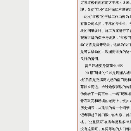
定将红楼斜向右前方平移４
３米
理，又使
“
红楼
”
原始面貌不遭破
此次
“
红楼
”
的平移工作由曾为
有限公司承担，平移的专业性、
段的图纸设计、施工方案进行了
观澜古墟的保护与恢复，
“
红楼
”
动
”
方面是首开纪录，这就为我们
是可以移动的。观澜街道办的这
良好的范例。
昔日旺墟变身新商业街区
“
红楼
”
所处的位置是观澜古墟
楼
”
后面是充满历史感的南门街和
苍静立河边。透过炮楼斑驳的枪
佛倒转了一两百年，一幅
“
观澜墟
青石破瓦和断墙的老街上，恍如
历史烟云，从建筑的每一个细节
记者聊起了她们眼中的红楼。她
楼，
“
公益酒家
”
在当年是整条街
没有这里旺，东莞等地的人们都