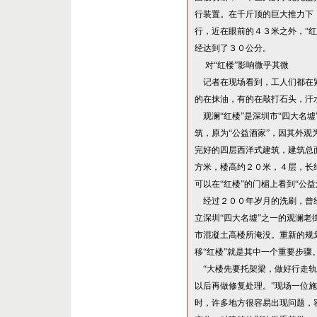
行装置。在千斤顶的巨大推力下
行，近在眼前的４
３米
之外，
“
红
经达到了３０公分。
对
“
红楼
”
影响微乎其微
记者在现场看到，工人们都在
的在抹油，有的在敲打石头，汗
观澜
“
红楼
”
是深圳市
“
四大名墟
筑，原为
“
公益酒家
”
，因其外观
完好的四层西洋式建筑，建筑总
方米，楼高约２
０米
，４层，长
可以在
“
红楼
”
的门楣上看到
“
公益
经过２００年岁月的洗刷，曾
立深圳
“
四大名墟
”
之一的观澜老
市混凝土高楼所淹没。重新的规
移
“
红楼
”
就是其中一个重要步骤
“
大楼先要托架梁，做好行走轨
以后再做修复处理。
”
现场一位施
时，许多地方很容易出现问题，