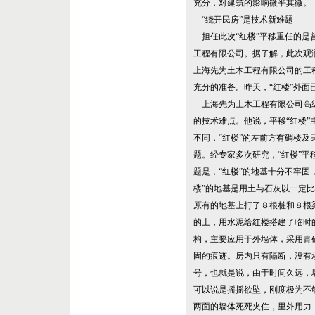
充分，对建筑的影响微乎其微。
“
绕开民房
”
是技术新难题
担任此次
“
红楼
”
平移重任的是
工程有限公司。据了解，此次观
上海先为土木工程有限公司的工
充分的准备。昨天，
“
红楼
”
外面
上海先为土木工程有限公司高
的技术难点。他说，平移
“
红楼
”
不同，
“
红楼
”
的左前方有碉楼及
题。经专家多次研究，
“
红楼
”
平
题是，
“
红楼
”
的地基十分不牢固
楼
”
的地基是用土与石灰以一定比
原有的地基上打了８根桩和８根
的土，用水泥给红楼搭建了临时
构，主要应用于外墙体，采用青
固的痕迹。房内只有隔断，没有
号，也就是说，由于时间久远，
可以说是摇摇欲坠，刚度极为不
两面的墙体死死夹住，里外用力