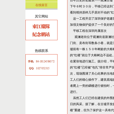
百年历史的老建筑
——
观澜古墟
“
在线留言
下午６时３０分，平移已经达到
看到维持原样几乎原封不动的
“
红
其它网站
这一工程开启了深圳保护老建
加强文物保护提供了一个良好的
平移工程在深圳尚属首次
观澜老街位于观澜街道新澜
门街、卖布街等数条小巷，就是
墟前有一株１５０年树龄的大榕
热线联系
的
“
红楼
”
就位于大榕树边不远处
在紧张地进行施工。据介绍，平
的
“
红楼
”
已经被
“
包扎
”
得非常严
次，现场围满了关心此事的当地
工人们的细心操作下，建筑底端
者爬上一旁的碉楼进行俯拍时，
进行。
虽然工人们已经在建筑的外围
日的风采。据了解，在古墟开发
楼
”
重建，但为了保护这一具有代