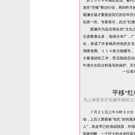
从２００４年偶然发现、被列
老街
“
空楼
”
整治行动，再到昨天
观澜古墟才重新拾回它的百年历
化第一街。专家表示，此次
“
红楼
观澜作为远近闻名的
“
文化
古迹数量众多，地域分布广，广
合，形成了许多独具特色的文化
湖塘老围、１１４座古炮楼等。
大量基础性工作，而且陆续启动
牛湖大水田古村落等的保护、开
一位老
平移
“
红
为上海音乐厅实施平移的上
７月２１日上午９时３０分
动，上百人围着被
“
包扎
”
好的观
人
”
，表皮早已松弛或脱落，外墙
面被切断，一个巨大的水泥托盘