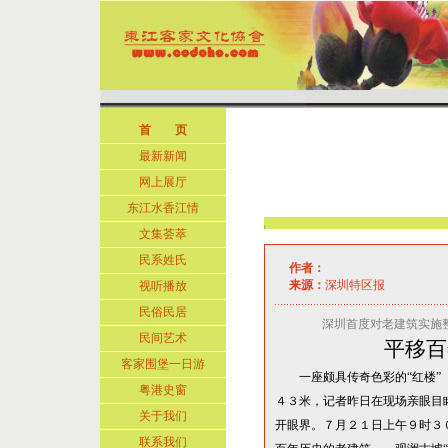
首 页
最新新闻
网上展厅
东江水香江情
文集荟萃
民系姓氏
作者：
来源：
深圳特区报
视听播放
民俗民居
深圳首度对老建筑实施
民间艺术
平移百
客家围堡一日游
一座颇具传奇色彩的
“
红楼
”
粤港史窗
４
３米
，记者昨日在现场亲眼目
关于我们
开眼界。７月２１日上午９时３
联系我们