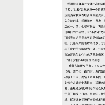
观澜街道办事处文体中心的胡
记者，
“
红楼
”
是观澜第一个将酒
观澜酒家和旅馆联合经营的先河
久之就形成了观澜墟市，是惠（
历的一、四、七都有集会。再后
进出口的中转站，有
“
小香港
”
之
可以看出这里是条客家风情浓郁
旺。只是后来随着市场增多，才
与开发后的古墟融为一体，打造
有浓厚民俗文化特色的商业街区
“
修旧如旧
”
再现原住民生态
观澜古墟距今已有２６０多
门街、西门街、南门街、龙岗顶
碉楼１５座、商铺１００多间、
文管办古建筑专家提出，观澜老
墟，是最能反映深圳近代社会风
于是开始提上日程。据介绍，按
道、配套设施等进行全面规划和